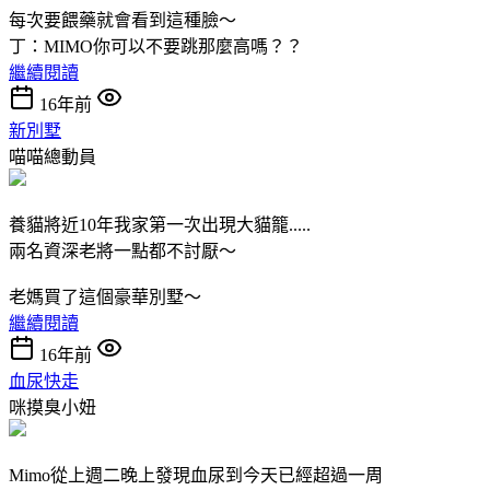
每次要餵藥就會看到這種臉～
丁：MIMO你可以不要跳那麼高嗎？？
繼續閱讀
16年前
新別墅
喵喵總動員
養貓將近10年我家第一次出現大貓籠.....
兩名資深老將一點都不討厭～
老媽買了這個豪華別墅～
繼續閱讀
16年前
血尿快走
咪摸臭小妞
Mimo從上週二晚上發現血尿到今天已經超過一周