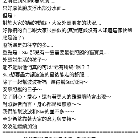
之前撿到MiMo要求助.....
只好厚著臉皮浮出部分水面....
但是，
對於大家的貓的動態，大家外頭朋友的狀況....
好像搞的自己跟大家很熟似的(其實應該沒有人知道這傢伙到
底是誰？)
廢話還是如往常的多.....
重點是，Star那兒有一隻需要最後照顧的貓寶貝....
外頭討生活的孩子～
能不能讓他們真的可以"老有所終"呢？？
Star想要盡力讓波波的最後能走的舒服....
除了一起幫波波祈福 還得幫Star加油～
安寧照護的日子～
除了耐心、愛心，還有著更大的難題隨時會出現～
對照顧者而言，身心都是種煎熬～～
我們能幫波波和Star的並不多～～
至少希望靠著大家的念力與支持～
波波能繼續加油
================================================