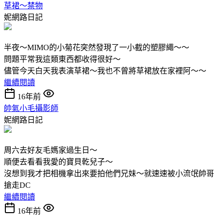
草裙～禁物
妮網路日記
半夜～MIMO的小菊花突然發現了一小截的塑膠繩～～
問題平常我這類東西都收得很好～
儘管今天白天我表演草裙～我也不曾將草裙放在家裡阿～～
繼續閱讀
16年前
帥氣小毛攝影師
妮網路日記
周六去好友毛媽家過生日～
順便去看看我愛的寶貝乾兒子～
沒想到我才把相機拿出來要拍他們兄妹～就速速被小流氓帥哥
搶走DC
繼續閱讀
16年前