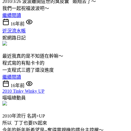
2010/3/26 波波離開這世的臭皮囊 遨翔去了～
我們一起祝福波波吧～
繼續閱讀
16年前
近況流水帳
妮網路日記
最近我真的是不知道在幹嘛～
程式寫的有點卡卡的
一支程式三週了還沒進度
繼續閱讀
16年前
2010 Tinky Winky UP
喵喵總動員
2010年流行 名詞+UP
所以 丁丁也要IN起來
今年的新年新希望是--奪得電視機的擂台主控權～