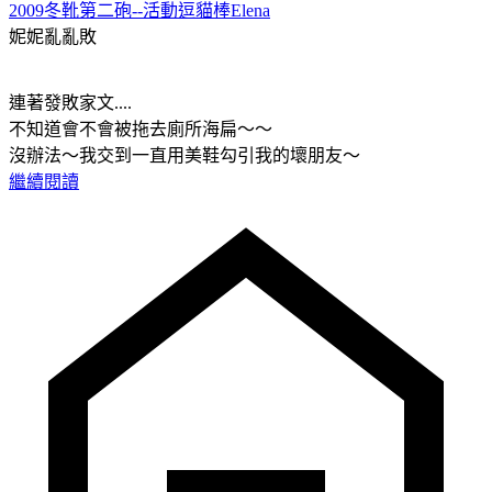
2009冬靴第二砲--活動逗貓棒Elena
妮妮亂亂敗
連著發敗家文....
不知道會不會被拖去廁所海扁～～
沒辦法～我交到一直用美鞋勾引我的壞朋友～
繼續閱讀